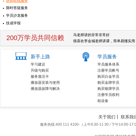
讲师联线服务
限时答疑服务
学员沙龙服务
技成学报
马老师讲的非常非常好
200万学员共同信赖
很喜欢李金城老师讲课，简单易懂实用
"听梁智斌老师讲课很舒服，耐心细致
中心培训了，浪费钱...
新手上路
学员服务
梁老师讲课很精彩，谢谢！
学习建议
学员服务体系
老师讲得很认真，很有责任感。
升级与购买
注册学员帐号
很好的基础课，赞一个
服务激活卡
购买白金学员
新手，老师讲的很好。谢谢。
播放器安装与使用
购买金牌学员
我是90年毕业的专科生,从事机电工作2
播放器故障与解决
购买银牌学员
技成的各位...
注册学员权利
谢谢阳老师！谢谢技成！
租设备
电工基础 嗯嗯不错哦！就连最简单的
通过技成培训教学。我学到了很多以前
校越办越好，能让更多...
关于我们
丨
联系我
技成培训是我学习的好朋友，李老师的
服务热线:400 111 4100-（上午9:30-11:30 / 下午14:00-17:
欢;梁老师讲得也很精...
老师讲的太好了